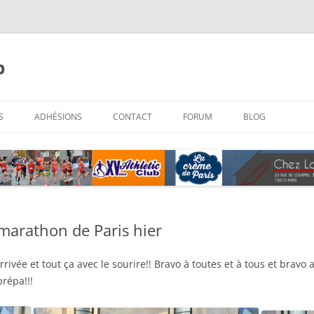
b
Aller
au
S
ADHÉSIONS
CONTACT
FORUM
BLOG
contenu
 marathon de Paris hier
rrivée et tout ça avec le sourire!! Bravo à toutes et à tous et brav
répa!!!