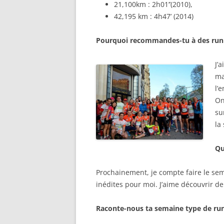
21,100km : 2h01’’(2010),
42,195 km : 4h47’ (2014)
Pourquoi recommandes-tu à des runne
J’
ma
l’
On
su
la
Qu
Prochainement, je compte faire le sem
inédites pour moi. J’aime découvrir de
Raconte-nous ta semaine type de
ru