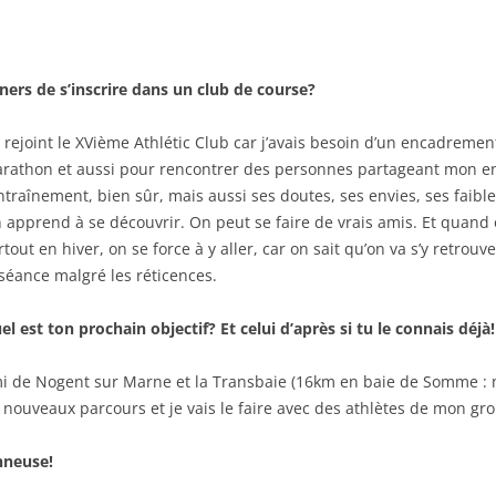
rs de s’inscrire dans un club de course?
ai rejoint le XVième Athlétic Club car j’avais besoin d’un encadrem
rathon et aussi pour rencontrer des personnes partageant mon env
entraînement, bien sûr, mais aussi ses doutes, ses envies, ses faibl
 apprend à se découvrir. On peut se faire de vrais amis. Et quand 
rtout en hiver, on se force à y aller, car on sait qu’on va s’y retrouve
 séance malgré les réticences.
el est ton prochain objectif? Et celui d’après si tu le connais déjà!
i de Nogent sur Marne et la Transbaie (16km en baie de Somme : m
 nouveaux parcours et je vais le faire avec des athlètes de mon gr
nneuse!