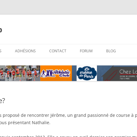
b
Aller
au
S
ADHÉSIONS
CONTACT
FORUM
BLOG
contenu
e?
s proposé de rencontrer Jérôme, un grand passionné de course à 
 vous présentant Nathalie.