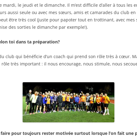
e mardi, le jeudi et le dimanche. Il m’est difficile d’aller à tous le
ours aussi seule ou avec mes sœurs, amis et camarades du club en 
peut être très cool (juste pour papoter tout en trottinant, avec m
ise des sorties le dimanche par exemple!).
elon toi dans ta préparation?
u club qui bénéficie d’un coach qui prend son rôle très à cœur. Malgr
rôle très important : il nous encourage, nous stimule, nous secoue… 
ire pour toujours rester motivée surtout lorsque l’on fait une 