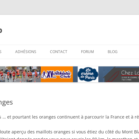
b
Aller
au
S
ADHÉSIONS
CONTACT
FORUM
BLOG
contenu
anges
 … et pourtant les oranges continuent à parcourir la France et à r
oute aperçu des maillots oranges si vous étiez du côté du Mont B