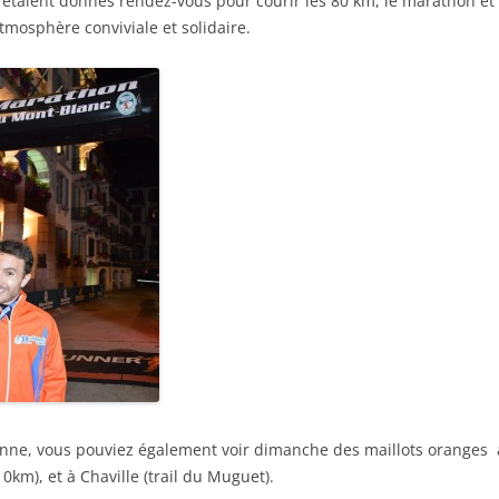
 s’étaient donnés rendez-vous pour courir les 80 km, le marathon et
tmosphère conviviale et solidaire.
ienne, vous pouviez également voir dimanche des maillots oranges
0km), et à Chaville (trail du Muguet).